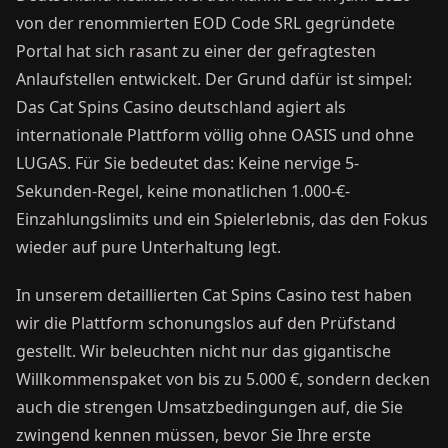
von der renommierten EOD Code SRL gegründete
Portal hat sich rasant zu einer der gefragtesten
Anlaufstellen entwickelt. Der Grund dafür ist simpel:
Das Cat Spins Casino deutschland agiert als
internationale Plattform völlig ohne OASIS und ohne
LUGAS. Für Sie bedeutet das: Keine nervige 5-
Sekunden-Regel, keine monatlichen 1.000-€-
Einzahlungslimits und ein Spielerlebnis, das den Fokus
wieder auf pure Unterhaltung legt.
In unserem detaillierten Cat Spins Casino test haben
wir die Plattform schonungslos auf den Prüfstand
gestellt. Wir beleuchten nicht nur das gigantische
Willkommenspaket von bis zu 5.000 €, sondern decken
auch die strengen Umsatzbedingungen auf, die Sie
zwingend kennen müssen, bevor Sie Ihre erste