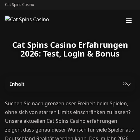
Cat Spins Casino
Cat Spins Casino Erfahrungen
2026: Test, Login & Bonus
Inhalt
22
Suchen Sie nach grenzenloser Freiheit beim Spielen,
ohne sich von starren Limits einschränken zu lassen?
Unsere aktuellen Cat Spins Casino erfahrungen
zeigen, dass genau dieser Wunsch für viele Spieler aus
Deutschland Realität werden kann. Das im Jahr 2026