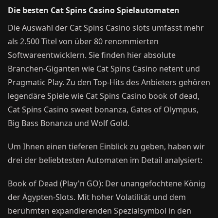
Die besten Cat Spins Casino Spielautomaten
Die Auswahl der Cat Spins Casino slots umfasst mehr
als 2.500 Titel von über 80 renommierten
Softwareentwicklern. Sie finden hier absolute
Branchen-Giganten wie Cat Spins Casino netent und
Pragmatic Play. Zu den Top-Hits des Anbieters gehören
legendäre Spiele wie Cat Spins Casino book of dead,
Cat Spins Casino sweet bonanza, Gates of Olympus,
Big Bass Bonanza und Wolf Gold.
Um Ihnen einen tieferen Einblick zu geben, haben wir
drei der beliebtesten Automaten im Detail analysiert:
Book of Dead (Play'n GO): Der unangefochtene König
der Ägypten-Slots. Mit hoher Volatilität und dem
berühmten expandierenden Spezialsymbol in den