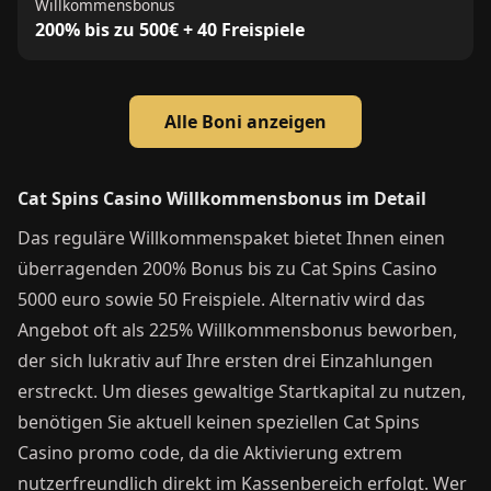
Willkommensbonus
200% bis zu 500€ + 40 Freispiele
Alle Boni anzeigen
Cat Spins Casino Willkommensbonus im Detail
Das reguläre Willkommenspaket bietet Ihnen einen
überragenden 200% Bonus bis zu Cat Spins Casino
5000 euro sowie 50 Freispiele. Alternativ wird das
Angebot oft als 225% Willkommensbonus beworben,
der sich lukrativ auf Ihre ersten drei Einzahlungen
erstreckt. Um dieses gewaltige Startkapital zu nutzen,
benötigen Sie aktuell keinen speziellen Cat Spins
Casino promo code, da die Aktivierung extrem
nutzerfreundlich direkt im Kassenbereich erfolgt. Wer