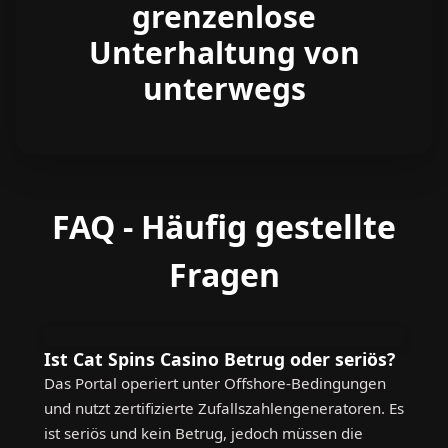
grenzenlose
Unterhaltung von
unterwegs
FAQ - Häufig gestellte
Fragen
01
Ist Cat Spins Casino Betrug oder seriös?
Das Portal operiert unter Offshore-Bedingungen
und nutzt zertifizierte Zufallszahlengeneratoren. Es
ist seriös und kein Betrug, jedoch müssen die