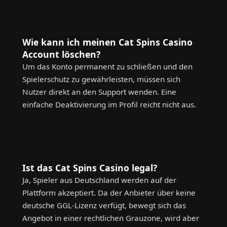
05
Wie kann ich meinen Cat Spins Casino
Account löschen?
Um das Konto permanent zu schließen und den
Spielerschutz zu gewährleisten, müssen sich
Nutzer direkt an den Support wenden. Eine
einfache Deaktivierung im Profil reicht nicht aus.
06
Ist das Cat Spins Casino legal?
Ja, Spieler aus Deutschland werden auf der
Plattform akzeptiert. Da der Anbieter über keine
deutsche GGL-Lizenz verfügt, bewegt sich das
Angebot in einer rechtlichen Grauzone, wird aber