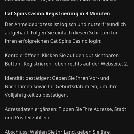
Cat Spins Casino Registrierung in 3 Minuten
Der Anmeldeprozess ist logisch und nutzerfreundlich
aufgebaut. Folgen Sie einfach diesen Schritten für
Ihren erfolgreichen Cat Spins Casino login:
Konto eröffnen: Klicken Sie auf den gut sichtbaren
Button „Registrieren" oben rechts auf der Webseite. 2.
Identität bestätigen: Geben Sie Ihren Vor- und
Nachnamen sowie Ihr Geburtsdatum ein, um Ihre
Volljährigkeit zu bestätigen.
Adressdaten ergänzen: Tippen Sie Ihre Adresse, Stadt
und Postleitzahl ein.
Abschluss: Wählen Sie Ihr Land, geben Sie Ihre