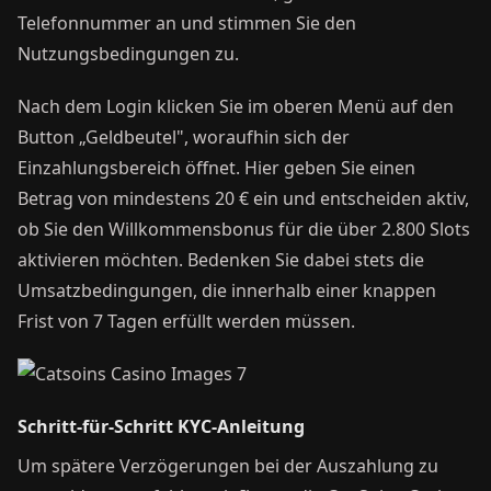
Telefonnummer an und stimmen Sie den
Nutzungsbedingungen zu.
Nach dem Login klicken Sie im oberen Menü auf den
Button „Geldbeutel", woraufhin sich der
Einzahlungsbereich öffnet. Hier geben Sie einen
Betrag von mindestens 20 € ein und entscheiden aktiv,
ob Sie den Willkommensbonus für die über 2.800 Slots
aktivieren möchten. Bedenken Sie dabei stets die
Umsatzbedingungen, die innerhalb einer knappen
Frist von 7 Tagen erfüllt werden müssen.
Schritt-für-Schritt KYC-Anleitung
Um spätere Verzögerungen bei der Auszahlung zu