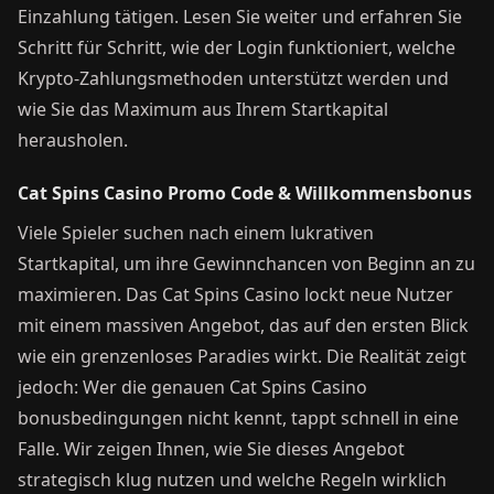
Einzahlung tätigen. Lesen Sie weiter und erfahren Sie
Schritt für Schritt, wie der Login funktioniert, welche
Krypto-Zahlungsmethoden unterstützt werden und
wie Sie das Maximum aus Ihrem Startkapital
herausholen.
Cat Spins Casino Promo Code & Willkommensbonus
Viele Spieler suchen nach einem lukrativen
Startkapital, um ihre Gewinnchancen von Beginn an zu
maximieren. Das Cat Spins Casino lockt neue Nutzer
mit einem massiven Angebot, das auf den ersten Blick
wie ein grenzenloses Paradies wirkt. Die Realität zeigt
jedoch: Wer die genauen Cat Spins Casino
bonusbedingungen nicht kennt, tappt schnell in eine
Falle. Wir zeigen Ihnen, wie Sie dieses Angebot
strategisch klug nutzen und welche Regeln wirklich